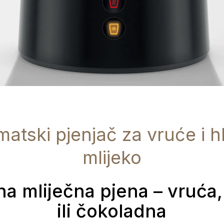
atski pjenjač za vruće i 
mlijeko
a mliječna pjena – vruća
ili čokoladna