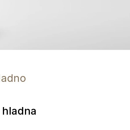
hladno
, hladna