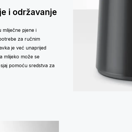
e i održavanje
 mliječne pjene i
potrebe za ručnim
vka je već unaprijed
a mlijeko može se
n sjaj pomoću sredstva za