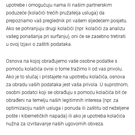
upotrebe i omogućuju nama ili našim partnerskim
poduzeće (kolačići trećih pružatelja usluga) da
prepoznamo vaš preglednik pri vašem sljedećem posjetu.
Ako se pohranjuju drugi kolačići (npr. kolačići za analizu
vašeg ponašanja pri surfanju), oni će se zasebno tretirati
u ovoj Izjavi o zaštiti podataka.
Osnova na kojoj obrađujemo vaše osobne podatke s
pomoću kolačića ovisi o tome tražimo li od vas privolu.
Ako je to slučaj i pristajete na upotrebu kolačića, osnova
za obradu vaših podataka jest vaša privola. U suprotnom,
osobni podatci koji se obrađuju s pomoću kolačića bit će
obrađeni na temelju naših legitimnih interesa (npr. za
optimizaciju naših usluga i ponuda ili zaštitu od neželjene
pošte i kibernetičkih napada) ili ako je upotreba kolačića
nužna za izvršavanje naših ugovornih obveza.