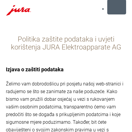
MENU
Preskoči
na
Politika zaštite podataka i uvjeti
sadržaj
Preskoči
korištenja JURA Elektroapparate AG
na
traženje
Izjava o zaštiti podataka
Želimo vam dobrodošlicu pri posjetu našoj web-stranici i
radujemo se što se zanimate za naše poduzeće. Kako
bismo vam pružili dobar osjećaj u vezi s rukovanjem
vašim osobnim podatcima, transparentno ćemo vam
predočiti što se događa s prikupljenim podatcima i koje
sigurnosne mjere poduzimamo. Također, bit ćete
obaviješteni o svojim zakonskim pravima u vezi s