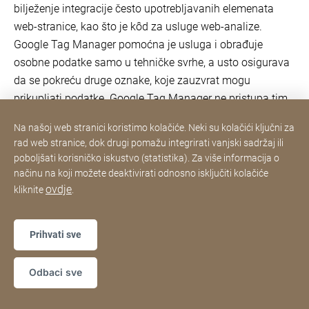
bilježenje integracije često upotrebljavanih elemenata
web-stranice, kao što je kôd za usluge web-analize.
Google Tag Manager pomoćna je usluga i obrađuje
osobne podatke samo u tehničke svrhe, a usto osigurava
da se pokreću druge oznake, koje zauzvrat mogu
prikupljati podatke. Google Tag Manager ne pristupa tim
podatcima. Ako je izvršena deaktivacija na razini domene
Na našoj web stranici koristimo kolačiće. Neki su kolačići ključni za
ili kolačića, to će ostati na snazi za sve oznake za
rad web stranice, dok drugi pomažu integrirati vanjski sadržaj ili
praćenje implementirane s pomoću usluge Google Tag
poboljšati korisničko iskustvo (statistika). Za više informacija o
Manager.
načinu na koji možete deaktivirati odnosno isključiti kolačiće
ovdje
kliknite
.
Dodatne informacije o usluzi Google Tag Manager
možete pronaći u
Području za pomoć društva Google
,
Prihvati sve
Uvjetima pružanja usluge Google Tag Manager
te
Izjavi o
zaštiti podataka društva Google
.
Odbaci sve
4.7.2 Google Analytics