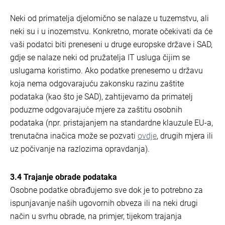
Neki od primatelja djelomično se nalaze u tuzemstvu, ali
neki su i u inozemstvu. Konkretno, morate očekivati da će
vaši podatci biti preneseni u druge europske države i SAD,
gdje se nalaze neki od pružatelja IT usluga čijim se
uslugama koristimo. Ako podatke prenesemo u državu
koja nema odgovarajuću zakonsku razinu zaštite
podataka (kao što je SAD), zahtijevamo da primatelj
poduzme odgovarajuće mjere za zaštitu osobnih
podataka (npr. pristajanjem na standardne klauzule EU-a,
trenutačna inačica može se pozvati
ovdje
, drugih mjera ili
uz počivanje na razlozima opravdanja).
3.4 Trajanje obrade podataka
Osobne podatke obrađujemo sve dok je to potrebno za
ispunjavanje naših ugovornih obveza ili na neki drugi
način u svrhu obrade, na primjer, tijekom trajanja