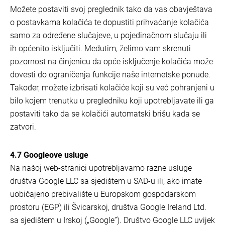
Možete postaviti svoj preglednik tako da vas obavještava
o postavkama kolačića te dopustiti prihvaćanje kolačića
samo za određene slučajeve, u pojedinačnom slučaju ili
ih općenito isključiti. Međutim, želimo vam skrenuti
pozornost na činjenicu da opće isključenje kolačića može
dovesti do ograničenja funkcije naše internetske ponude.
Također, možete izbrisati kolačiće koji su već pohranjeni u
bilo kojem trenutku u pregledniku koji upotrebljavate ili ga
postaviti tako da se kolačići automatski brišu kada se
zatvori.
4.7 Googleove usluge
Na našoj web-stranici upotrebljavamo razne usluge
društva Google LLC sa sjedištem u SAD-u ili, ako imate
uobičajeno prebivalište u Europskom gospodarskom
prostoru (EGP) ili Švicarskoj, društva Google Ireland Ltd.
sa sjedištem u Irskoj („Google”). Društvo Google LLC uvijek