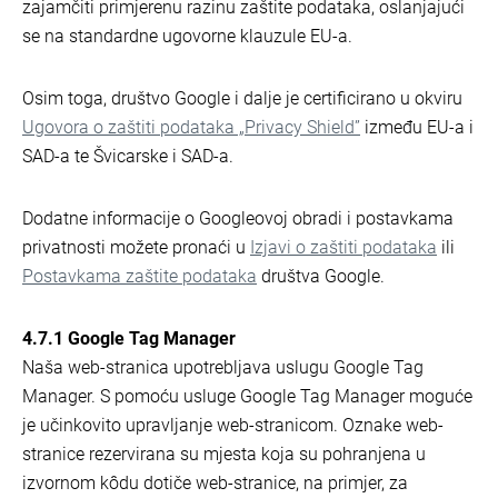
zajamčiti primjerenu razinu zaštite podataka, oslanjajući
se na standardne ugovorne klauzule EU-a.
Osim toga, društvo Google i dalje je certificirano u okviru
Ugovora o zaštiti podataka „Privacy Shield”
između EU-a i
SAD-a te Švicarske i SAD-a.
Dodatne informacije o Googleovoj obradi i postavkama
privatnosti možete pronaći u
Izjavi o zaštiti podataka
ili
Postavkama zaštite podataka
društva Google.
4.7.1 Google Tag Manager
Naša web-stranica upotrebljava uslugu Google Tag
Manager. S pomoću usluge Google Tag Manager moguće
je učinkovito upravljanje web-stranicom. Oznake web-
stranice rezervirana su mjesta koja su pohranjena u
izvornom kôdu dotiče web-stranice, na primjer, za