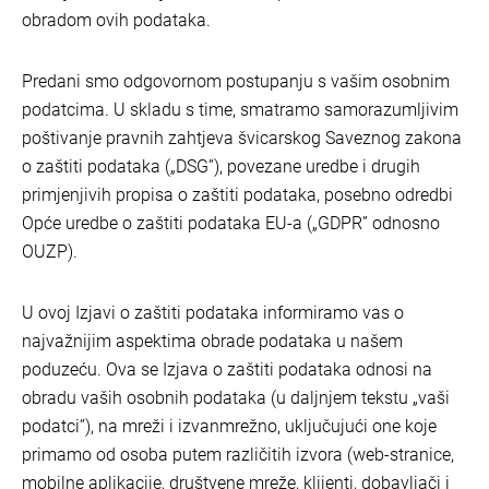
obradom ovih podataka.
Predani smo odgovornom postupanju s vašim osobnim
podatcima. U skladu s time, smatramo samorazumljivim
poštivanje pravnih zahtjeva švicarskog Saveznog zakona
o zaštiti podataka („DSG”), povezane uredbe i drugih
primjenjivih propisa o zaštiti podataka, posebno odredbi
Opće uredbe o zaštiti podataka EU-a („GDPR” odnosno
OUZP).
U ovoj Izjavi o zaštiti podataka informiramo vas o
najvažnijim aspektima obrade podataka u našem
poduzeću. Ova se Izjava o zaštiti podataka odnosi na
obradu vaših osobnih podataka (u daljnjem tekstu „vaši
podatci”), na mreži i izvanmrežno, uključujući one koje
primamo od osoba putem različitih izvora (web-stranice,
mobilne aplikacije, društvene mreže, klijenti, dobavljači i