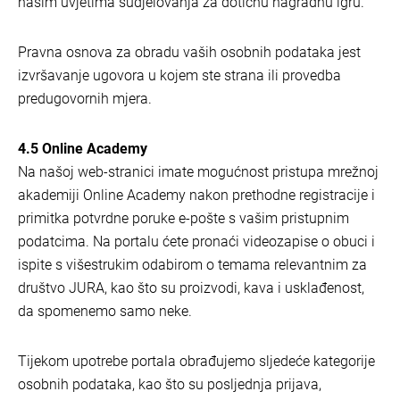
našim uvjetima sudjelovanja za dotičnu nagradnu igru.
Pravna osnova za obradu vaših osobnih podataka jest
izvršavanje ugovora u kojem ste strana ili provedba
predugovornih mjera.
4.5 Online Academy
Na našoj web-stranici imate mogućnost pristupa mrežnoj
akademiji Online Academy nakon prethodne registracije i
primitka potvrdne poruke e-pošte s vašim pristupnim
podatcima. Na portalu ćete pronaći videozapise o obuci i
ispite s višestrukim odabirom o temama relevantnim za
društvo JURA, kao što su proizvodi, kava i usklađenost,
da spomenemo samo neke.
Tijekom upotrebe portala obrađujemo sljedeće kategorije
osobnih podataka, kao što su posljednja prijava,