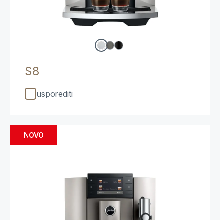
S8
usporediti
NOVO