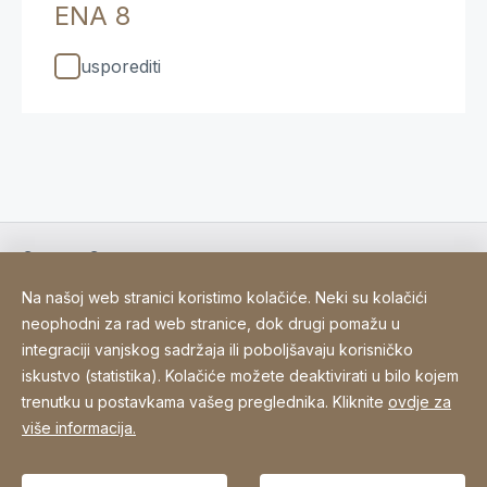
ENA 8
usporediti
Contact Consumer
Na našoj web stranici koristimo kolačiće. Neki su kolačići
neophodni za rad web stranice, dok drugi pomažu u
Contact Professional
integraciji vanjskog sadržaja ili poboljšavaju korisničko
iskustvo (statistika). Kolačiće možete deaktivirati u bilo kojem
trenutku u postavkama vašeg preglednika. Kliknite
ovdje za
Site Web
[Website information]
Pravila o privatnosti
Sitemap
više informacija.