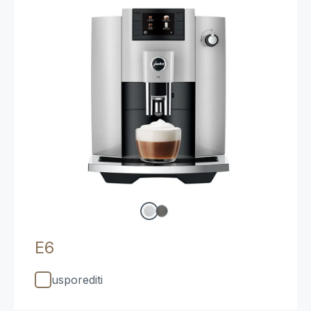
E6
usporediti