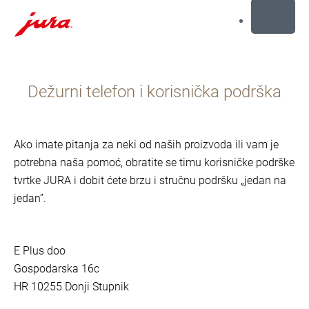
MENU
Preskoči
na
Dežurni telefon i korisnička podrška
sadržaj
Preskoči
na
traženje
Ako imate pitanja za neki od naših proizvoda ili vam je
potrebna naša pomoć, obratite se timu korisničke podrške
tvrtke JURA i dobit ćete brzu i stručnu podršku „jedan na
jedan”.
E Plus doo
Gospodarska 16c
HR 10255 Donji Stupnik